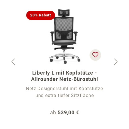
Produktgalerie überspringen
20% Rabatt
Liberty L mit Kopfstütze -
C
Allrounder Netz-Bürostuhl
Netz-Designerstuhl mit Kopfstütze
und extra tiefer Sitzfläche
Regulärer Preis:
ab
539,00 €