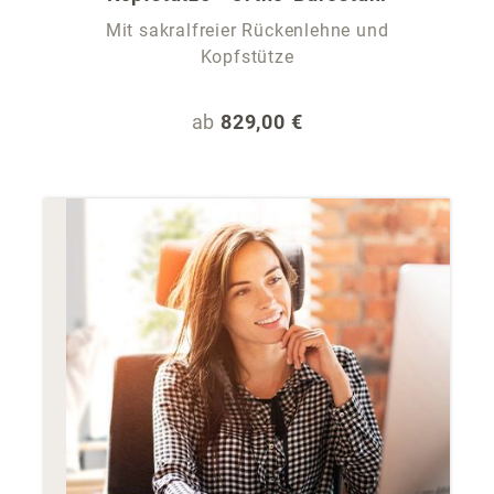
Mit sakralfreier Rückenlehne und
G
Kopfstütze
e
Regulärer Preis:
ab
829,00 €