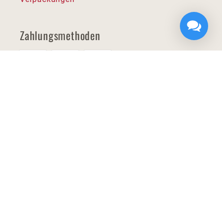
Zahlungsmethoden
SITWELL STEIFENSAND AG | Sperbersloherstraße 124 in
90530 Wendelstein | Tel.: 09129-4040 | E-
Mail:
info@sitwell.de