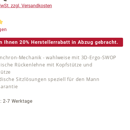
 MwSt. zzgl. Versandkosten
tliche Bewertung von 5 von 5 Sternen
gen
n Ihnen 20% Herstellerrabatt in Abzug gebracht.
nchron-Mechanik - wahlweise mit 3D-Ergo-SWOP
sche Rückenlehne mit Kopfstütze und
tütze
ische Sitzlösungen speziell für den Mann
Garantie
t: 2-7 Werktage