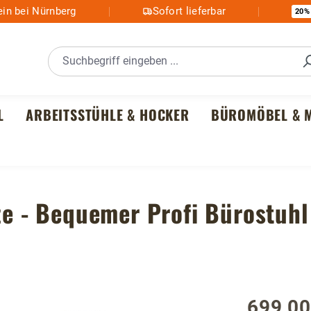
in bei Nürnberg
Sofort lieferbar
20%
L
ARBEITSSTÜHLE & HOCKER
BÜROMÖBEL & M
tze - Bequemer Profi Bürostuhl
699,00
Regulärer P