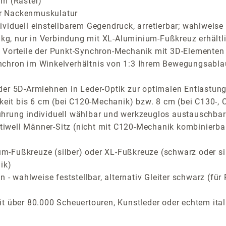
cm (Raster)
der Nackenmuskulatur
iduell einstellbarem Gegendruck, arretierbar; wahlweise C
 kg, nur in Verbindung mit XL-Aluminium-Fußkreuz erhältl
Vorteile der Punkt-Synchron-Mechanik mit 3D-Elementen fü
nchron im Winkelverhältnis von 1:3 Ihrem Bewegungsabla
der 5D-Armlehnen in Leder-Optik zur optimalen Entlastung
arkeit bis 6 cm (bei C120-Mechanik) bzw. 8 cm (bei C130-
ührung individuell wählbar und werkzeuglos austauschbar
stiwell Männer-Sitz (nicht mit C120-Mechanik kombinierba
-Fußkreuze (silber) oder XL-Fußkreuze (schwarz oder si
ik)
n - wahlweise feststellbar, alternativ Gleiter schwarz (f
t über 80.000 Scheuertouren, Kunstleder oder echtem ital