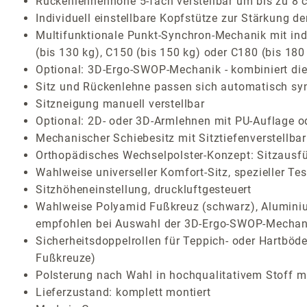
Rückenlehnenhöhe 5-fach verstellbar um bis zu 8 
Individuell einstellbare Kopfstütze zur Stärkung 
Multifunktionale Punkt-Synchron-Mechanik mit indiv
(bis 130 kg), C150 (bis 150 kg) oder C180 (bis 180
Optional: 3D-Ergo-SWOP-Mechanik - kombiniert die 
Sitz und Rückenlehne passen sich automatisch sy
Sitzneigung manuell verstellbar
Optional: 2D- oder 3D-Armlehnen mit PU-Auflage o
Mechanischer Schiebesitz mit Sitztiefenverstellb
Orthopädisches Wechselpolster-Konzept: Sitzausf
Wahlweise universeller Komfort-Sitz, spezieller Te
Sitzhöheneinstellung, druckluftgesteuert
Wahlweise Polyamid Fußkreuz (schwarz), Aluminium
empfohlen bei Auswahl der 3D-Ergo-SWOP-Mechan
Sicherheitsdoppelrollen für Teppich- oder Hartböde
Fußkreuze)
Polsterung nach Wahl in hochqualitativem Stoff mi
Lieferzustand: komplett montiert