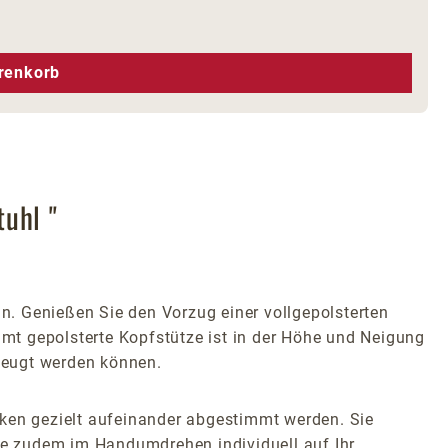
hen um die Anzahl zu erhöhen oder zu r
renkorb
tuhl "
nn. Genießen Sie den Vorzug einer vollgepolsterten
mmt gepolsterte Kopfstütze ist in der Höhe und Neigung
beugt werden können.
en gezielt aufeinander abgestimmt werden. Sie
e zudem im Handumdrehen individuell auf Ihr