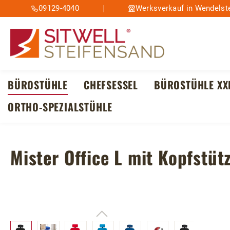
09129-4040
Werksverkauf in Wendelste
m Hauptinhalt springen
Zur Suche springen
Zur Hauptnavigation springen
BÜROSTÜHLE
CHEFSESSEL
BÜROSTÜHLE XX
ORTHO-SPEZIALSTÜHLE
Mister Office L mit Kopfstü
Bildergalerie überspringen