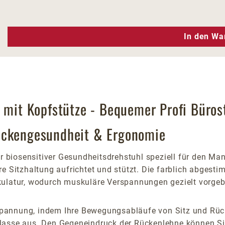
n Wert ein oder benutze die Schaltfläc
In den Wa
 mit Kopfstütze - Bequemer Profi Büros
ückengesundheit & Ergonomie
er biosensitiver Gesundheitsdrehstuhl speziell für den Ma
e Sitzhaltung aufrichtet und stützt. Die farblich abgesti
skulatur, wodurch muskuläre Verspannungen gezielt vorge
pannung, indem Ihre Bewegungsabläufe von Sitz und Rück
klasse aus. Den Gegeneindruck der Rückenlehne können Si