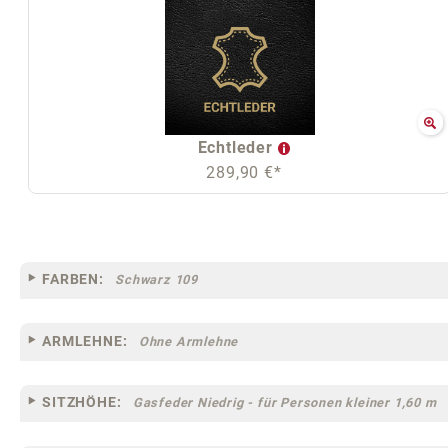
Echtleder
289,90 €*
FARBEN:
Schwarz 109
ARMLEHNE:
Ohne Armlehne
SITZHÖHE:
Gasfeder Niedrig - für Personen kleiner 1,60 m