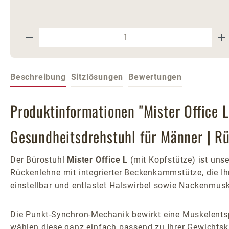
Produkt Anzahl: Gib den gewünschte
Beschreibung
Sitzlösungen
Bewertungen
Produktinformationen "Mister Office L
Gesundheitsdrehstuhl für Männer | R
Der Bürostuhl
Mister Office L
(mit Kopfstütze) ist uns
Rückenlehne mit integrierter Beckenkammstütze, die Ihr
einstellbar und entlastet Halswirbel sowie Nackenmu
Die Punkt-Synchron-Mechanik bewirkt eine Muskelents
wählen diese ganz einfach passend zu Ihrer Gewichts