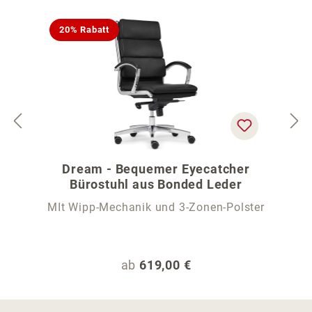
20% Rabatt
Dream - Bequemer Eyecatcher
Bürostuhl aus Bonded Leder
MIt Wipp-Mechanik und 3-Zonen-Polster
Regulärer Preis:
ab
619,00 €