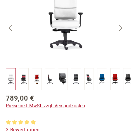
789,00 €
Regulärer Preis:
Preise inkl. MwSt. zzgl. Versandkosten
Durchschnittliche Bewertung von 5 von 5 Sternen
3 Bewertungen