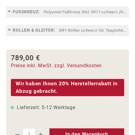
FUSSKREUZ:
Polyamid Fußkreuz RAL 9011 schwarz [44]
ROLLEN & GLEITER:
DR1 Rollen schwarz für Teppichböden [10]
789,00 €
Regulärer Preis:
Preise inkl. MwSt. zzgl. Versandkosten
Wir haben Ihnen 20% Herstellerrabatt in
Abzug gebracht.
Lieferzeit: 5-12 Werktage
Produkt Anzahl: Gib den gewünschten We
In den Warenkorb