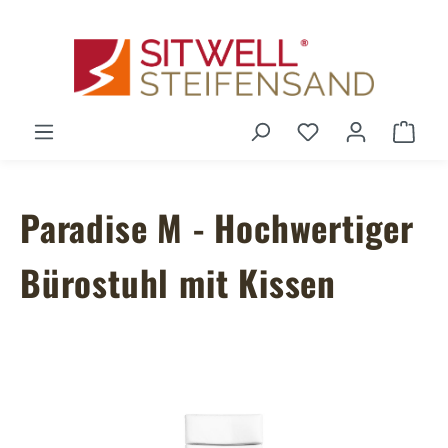
Zum Hauptinhalt springen
Du hast 0 Produ
Ware
Paradise M - Hochwertiger
Bürostuhl mit Kissen
Bildergalerie überspringen