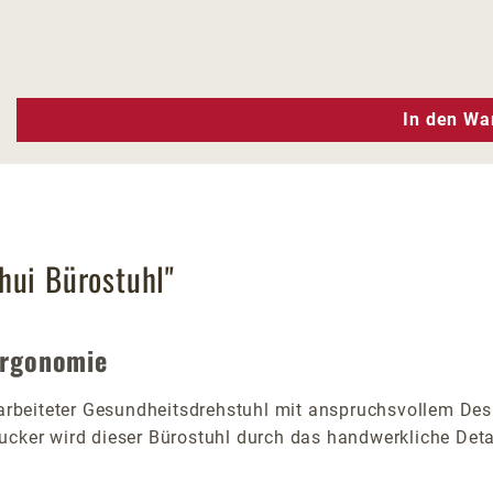
n Wert ein oder benutze die Schaltfläc
In den Wa
hui Bürostuhl"
Ergonomie
gearbeiteter Gesundheitsdrehstuhl mit anspruchsvollem D
ucker wird dieser Bürostuhl durch das handwerkliche Deta