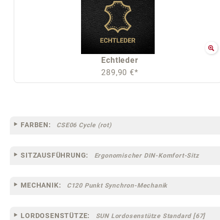
Echtleder
289,90 €*
FARBEN:
CSE06 Cycle (rot)
SITZAUSFÜHRUNG:
Ergonomischer DIN-Komfort-Sitz
MECHANIK:
C120 Punkt Synchron-Mechanik
LORDOSENSTÜTZE:
SUN Lordosenstütze Standard [67]