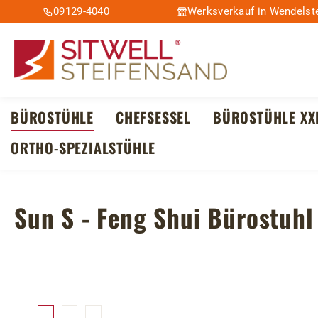
09129-4040
Werksverkauf in Wendelste
m Hauptinhalt springen
Zur Suche springen
Zur Hauptnavigation springen
BÜROSTÜHLE
CHEFSESSEL
BÜROSTÜHLE XX
ORTHO-SPEZIALSTÜHLE
Sun S - Feng Shui Bürostuhl
Bildergalerie überspringen