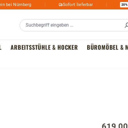
in bei Nürnberg
Sofort lieferbar
20%
L
ARBEITSSTÜHLE & HOCKER
BÜROMÖBEL & M
619,00
Regulärer P