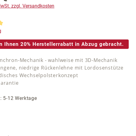
 MwSt. zzgl. Versandkosten
tliche Bewertung von 5 von 5 Sternen
g
n Ihnen 20% Herstellerrabatt in Abzug gebracht.
nchron-Mechanik - wahlweise mit 3D-Mechanik
gene, niedrige Rückenlehne mit Lordosenstütze
isches Wechselpolsterkonzept
Garantie
t: 5-12 Werktage