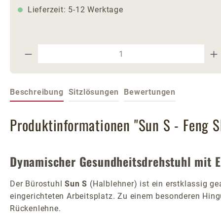
Lieferzeit: 5-12 Werktage
Produkt Anzahl: Gib den gewünschte
Beschreibung
Sitzlösungen
Bewertungen
Produktinformationen "Sun S - Feng S
Dynamischer Gesundheitsdrehstuhl mit 
Der Bürostuhl
Sun S
(Halblehner) ist ein erstklassig 
eingerichteten Arbeitsplatz. Zu einem besonderen Hing
Rückenlehne.