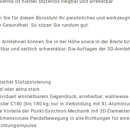
ehne ist hierbei stufenlos neigbar und arretierbar.
 Sie für diesen Bürostuhl Ihr persönliches und werkzeu
e Gesundheit. So sitzen Sie rundum gut.
 Armlehnen können Sie in der Höhe sowie in der Breite bz
lbar und seitlich schwenkbar. Die Auflagen der 5D-Armlehn
scher Stützpolsterung
d oder extra stark
iduell einstellbarem Gegendruck, arretierbar; wahlweise C
 oder C180 (bis 180 kg; nur in Verbindung mit XL-Aluminiu
Vorteile der Punkt-Synchron-Mechanik mit 3D-Elementen f
dimensionale Pendelbewegung in alle Richtungen für eine
richtungsimpulse