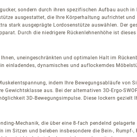
Hingucker, sondern durch ihren spezifischen Aufbau auch
tütze ausgestattet, die Ihre Körperhaltung aufrichtet und 
extra stark ausgeprägte Lordosenstütze auswählen. Der 
parat. Durch die niedrigere Rückenlehnenhöhe ist dieses
 Ihnen, uneingeschränkten und optimalen Halt im Rückenb
in einladendes, dynamisches und auflockerndes Möbelstü
e Muskelentspannung, indem Ihre Bewegungsabläufe von Si
re Gewichtsklasse aus. Bei der alternativen 3D-Ergo-SWO
öglichkeit 3D-Bewegungsimpulse. Diese lockern gezielt Ih
Pending-Mechanik, die über eine 8-fach pendelnd gelagert
n im Sitzen und beleben insbesondere die Bein-, Rumpf-, 