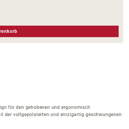
hen um die Anzahl zu erhöhen oder zu r
renkorb
esign für den gehobenen und ergonomisch
il der vollgepolsterten und einzigartig geschwungenen